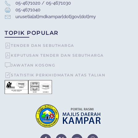
05-4671020 / 05-4671030
05-4671040
urusetia[at]mdkampar[dot]gov[dot]my
TOPIK POPULAR
TENDER DAN SEBUTHARGA
KEPUTUSAN TENDER DAN SEBUTHARGA
JAWATAN KOSONG
STATISTIK PERKHIDMATAN ATAS TALIAN