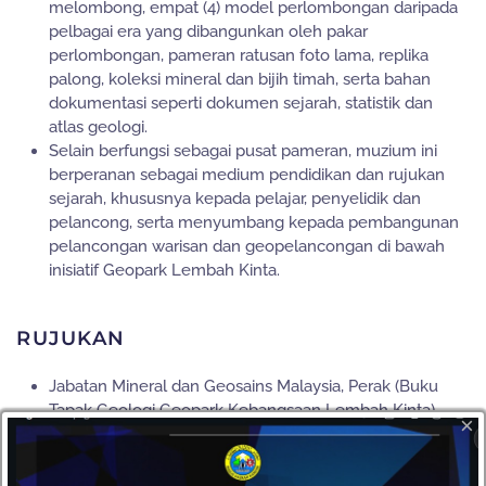
melombong, empat (4) model perlombongan daripada
pelbagai era yang dibangunkan oleh pakar
perlombongan, pameran ratusan foto lama, replika
palong, koleksi mineral dan bijih timah, serta bahan
dokumentasi seperti dokumen sejarah, statistik dan
atlas geologi.
Selain berfungsi sebagai pusat pameran, muzium ini
berperanan sebagai medium pendidikan dan rujukan
sejarah, khususnya kepada pelajar, penyelidik dan
pelancong, serta menyumbang kepada pembangunan
pelancongan warisan dan geopelancongan di bawah
inisiatif Geopark Lembah Kinta.
RUJUKAN
Jabatan Mineral dan Geosains Malaysia, Perak (Buku
Tapak Geologi Geopark Kebangsaan Lembah Kinta)
×
Jabatan Perancangan dan Pembangunan, Majlis Daerah
Kampar
Unit Perhubungan Korporat dan Pelancongan, Majlis