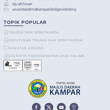
05-4671040
urusetia[at]mdkampar[dot]gov[dot]my
TOPIK POPULAR
TENDER DAN SEBUTHARGA
KEPUTUSAN TENDER DAN SEBUTHARGA
JAWATAN KOSONG
STATISTIK PERKHIDMATAN ATAS TALIAN