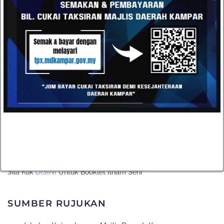
1.
Sungai Salu
2.
Peta Kampar
3.
Gua Tempurung
4.
Rafflesia
5.
Burung Heron
6.
Ikan Raja
BLOK D
1.
Bunga Cassia Biflora
2.
Mendulang
3.
Waterfall Abseiling
4.
Paip Besar Gopeng
Sila Klik
DISINI
Untuk Booklet Ilham Seni
SUMBER RUJUKAN