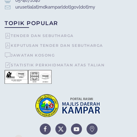
05-4671040
urusetia[at]mdkampar[dot]gov[dot]my
TOPIK POPULAR
TENDER DAN SEBUTHARGA
KEPUTUSAN TENDER DAN SEBUTHARGA
JAWATAN KOSONG
STATISTIK PERKHIDMATAN ATAS TALIAN