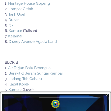
1.
Heritage House Gopeng
2.
Lompat Getah
3.
Tarik Upeh
4.
Durian
5.
Itik
6.
Kampar
(Tulisan)
7.
Kelamai
8.
Disney Avenue Agacia Land
BLOK B
1.
Air Terjun Batu Berangkai
2.
Berakit di Jeram Sungai Kampar
3.
Ladang Teh Gaharu
4.
Kapal Korek
5.
Kampar
(Love)
×
BLOK C