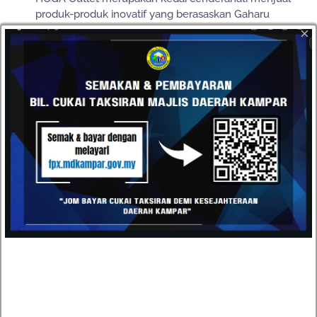
produk-produk inovatif yang berasaskan Gaharu
dengan merangkumi siri penjagaan kesihatan badan,
×
makanan dan minuman, kayu Gaharu, kosmetik dan
kecantikan dan sebagainya.
SUMBER RUJUKAN
Unit Perhubungan Korporat dan Pelancongan, Majlis
Daerah Kampar
Encik Nichlaus Ho, Pengurus Besar Ladang Teh Gaharu,
Gopeng