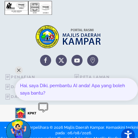
PENAFIAN
PETA LAMAN
Hai, saya Diki, pembantu AI anda! Apa yang boleh
DASAR KESELAMATAN
STATISTIK PELAWAT
saya bantu?
DASAR PRIVASI
SOALAN LAZIM
Hakcipta Terpelihara © 2026 Majlis Daerah Kampar. Kemaskini terkini
pada : 06/08/2026.