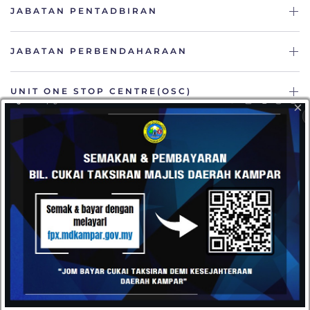
JABATAN PENTADBIRAN
JABATAN PERBENDAHARAAN
UNIT ONE STOP CENTRE(OSC)
×
JABATAN KEJURUTERAAN
HUBUNGI
Datang dan kunjungi pejabat kami atau hantarkan e-mel
kepada kami pada bila-bila masa anda mahu. Kami terbuka
kepada semua cadangan daripada pelanggan kami.
Majlis Daerah Kampar, Kompleks Pentadbiran MD
Kampar, Jalan Iskandar, 31900 Kampar, Perak
05-4671020 / 05-4671030
05-4671040