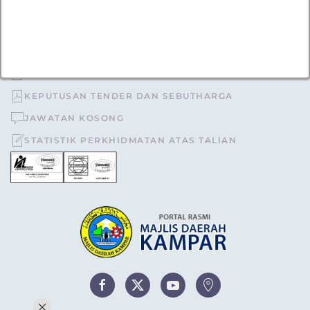
urusetia[at]mdkampar[dot]gov[dot]my
TOPIK POPULAR
TENDER DAN SEBUTHARGA
KEPUTUSAN TENDER DAN SEBUTHARGA
JAWATAN KOSONG
STATISTIK PERKHIDMATAN ATAS TALIAN