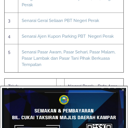
Perak
3
Senarai Gerai Seliaan PBT Negeri Perak
4
Senarai Ajen Kupon Parking PBT Negeri Perak
5
Senarai Pasar Awam, Pasar Sehari, Pasar Malam,
Pasar Lambak dan Pasar Tani Pihak Berkuasa
Tempatan
Tajuk
:
Negeri Perak - Data Asas
×
Keterangan
:
Maklumat berkenaan data
asas Negeri Perak
Pautan Dataset
:
https://www.data.gov.my