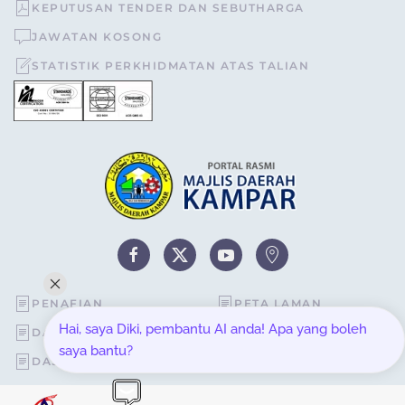
KEPUTUSAN TENDER DAN SEBUTHARGA
JAWATAN KOSONG
STATISTIK PERKHIDMATAN ATAS TALIAN
PENAFIAN
PETA LAMAN
Hai, saya Diki, pembantu AI anda! Apa yang boleh
DASAR KESELAMATAN
STATISTIK PELAWAT
saya bantu?
DASAR PRIVASI
SOALAN LAZIM