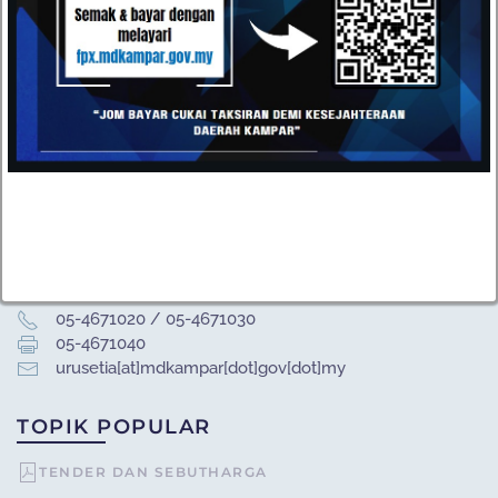
Garis Panduan
:
klik di sini
HUBUNGI
Datang dan kunjungi pejabat kami atau hantarkan e-mel
kepada kami pada bila-bila masa anda mahu. Kami terbuka
kepada semua cadangan daripada pelanggan kami.
Majlis Daerah Kampar, Kompleks Pentadbiran MD
Kampar, Jalan Iskandar, 31900 Kampar, Perak
05-4671020 / 05-4671030
05-4671040
urusetia[at]mdkampar[dot]gov[dot]my
TOPIK POPULAR
TENDER DAN SEBUTHARGA