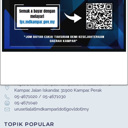
HUBUNGI
Datang dan kunjungi pejabat kami atau hantarkan e-mel
kepada kami pada bila-bila masa anda mahu. Kami terbuka
kepada semua cadangan daripada pelanggan kami.
Majlis Daerah Kampar, Kompleks Pentadbiran MD
Kampar, Jalan Iskandar, 31900 Kampar, Perak
05-4671020 / 05-4671030
05-4671040
urusetia[at]mdkampar[dot]gov[dot]my
TOPIK POPULAR