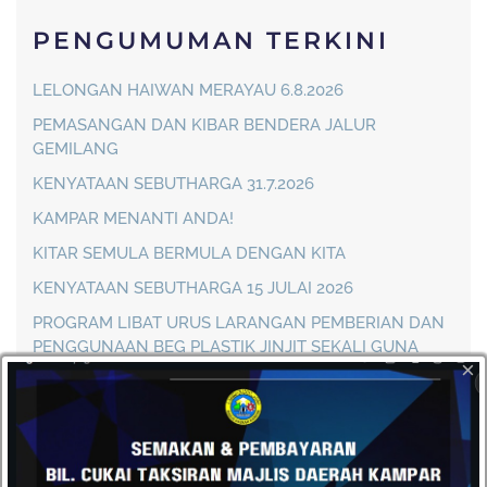
PENGUMUMAN TERKINI
LELONGAN HAIWAN MERAYAU 6.8.2026
PEMASANGAN DAN KIBAR BENDERA JALUR
GEMILANG
KENYATAAN SEBUTHARGA 31.7.2026
KAMPAR MENANTI ANDA!
KITAR SEMULA BERMULA DENGAN KITA
KENYATAAN SEBUTHARGA 15 JULAI 2026
PROGRAM LIBAT URUS LARANGAN PEMBERIAN DAN
PENGGUNAAN BEG PLASTIK JINJIT SEKALI GUNA
×
PENUTUPAN SEMENTARA JALAN BAGI PERARAKAN
KEBUDAYAAN KAMPAR 2026
KENYATAAN SEBUTHARGA 7 JULAI 2026
HEBAHAN LELONGAN HAIWAN MERAYAU 7.7.2026