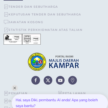
TENDER DAN SEBUTHARGA
KEPUTUSAN TENDER DAN SEBUTHARGA
JAWATAN KOSONG
STATISTIK PERKHIDMATAN ATAS TALIAN
PENAFIAN
PETA LAMAN
Hai, saya Diki, pembantu AI anda! Apa yang boleh
DASAR KESELAMATAN
STATISTIK PELAWAT
saya bantu?