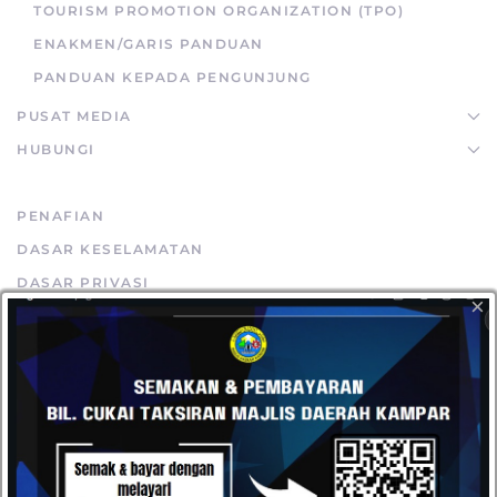
TOURISM PROMOTION ORGANIZATION (TPO)
ENAKMEN/GARIS PANDUAN
PANDUAN KEPADA PENGUNJUNG
PUSAT MEDIA
HUBUNGI
PENAFIAN
DASAR KESELAMATAN
DASAR PRIVASI
×
PETA LAMAN
STATISTIK PELAWAT
SOALAN LAZIM