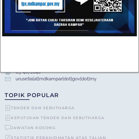
HUBUNGI
Datang dan kunjungi pejabat kami atau hantarkan e-mel
kepada kami pada bila-bila masa anda mahu. Kami terbuka
kepada semua cadangan daripada pelanggan kami.
Majlis Daerah Kampar, Kompleks Pentadbiran MD
Kampar, Jalan Iskandar, 31900 Kampar, Perak
05-4671020 / 05-4671030
05-4671040
urusetia[at]mdkampar[dot]gov[dot]my
TOPIK POPULAR
TENDER DAN SEBUTHARGA
KEPUTUSAN TENDER DAN SEBUTHARGA
JAWATAN KOSONG
STATISTIK PERKHIDMATAN ATAS TALIAN