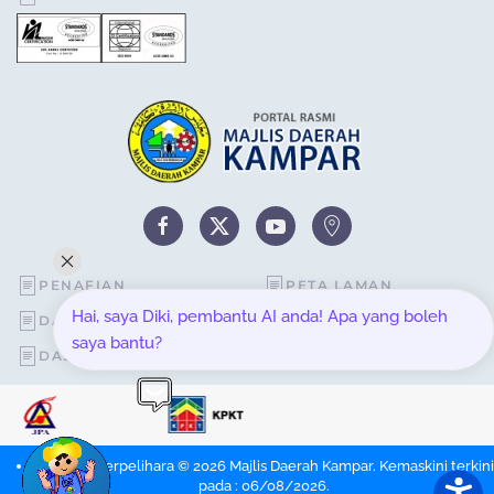
PENAFIAN
PETA LAMAN
Hai, saya Diki, pembantu AI anda! Apa yang boleh
DASAR KESELAMATAN
STATISTIK PELAWAT
saya bantu?
DASAR PRIVASI
SOALAN LAZIM
Hakcipta Terpelihara © 2026 Majlis Daerah Kampar. Kemaskini terkini
pada : 06/08/2026.