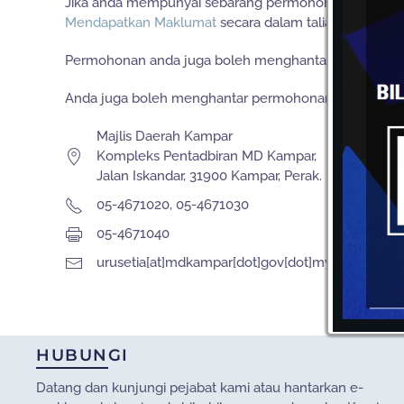
Jika anda mempunyai sebarang permohonan untuk me
Mendapatkan Maklumat
secara dalam talian (online).
Permohonan anda juga boleh menghantar secara rasmi
Anda juga boleh menghantar permohonan secara rasm
Majlis Daerah Kampar
Kompleks Pentadbiran MD Kampar,
Jalan Iskandar, 31900 Kampar, Perak.
05-4671020, 05-4671030
05-4671040
urusetia[at]mdkampar[dot]gov[dot]my
HUBUNGI
Datang dan kunjungi pejabat kami atau hantarkan e-