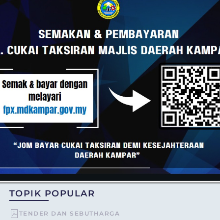
ndapatkan maklumat mengenai Majlis Daerah Kampar, sila kem
 ke :
i ke :
TOPIK POPULAR
TENDER DAN SEBUTHARGA