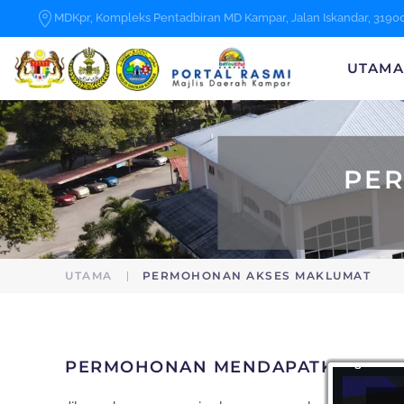
MDKpr, Kompleks Pentadbiran MD Kampar, Jalan Iskandar, 3190
Skip to main content
UTAM
PE
UTAMA
PERMOHONAN AKSES MAKLUMAT
PERMOHONAN MENDAPATKAN MAK