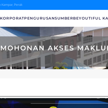
0 Kampar, Perak
A
KORPORAT
PENGURUSAN
SUMBER
BEYOUTIFUL K
RMOHONAN AKSES MAKLU
LUMAT MAJLIS DAERAH KAMPAR