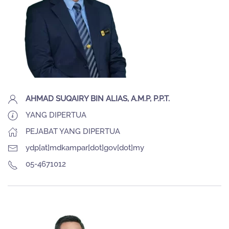
AHMAD SUQAIRY BIN ALIAS, A.M.P, P.P.T.
YANG DIPERTUA
PEJABAT YANG DIPERTUA
ydp[at]mdkampar[dot]gov[dot]my
05-4671012