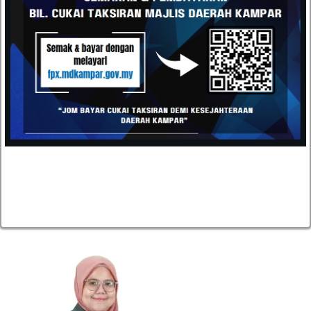
MUHAMMAD AZIM AMINUDIN BIN MOHD ARIFFIN
PEGAWAI TADBIR (PENILAIAN)
JABATAN PENILAIAN & PENGURUSAN HARTA
azim[at]mdkampar[dot]gov[dot]my
05-4671042