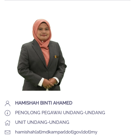
HAMISHAH BINTI AHAMED
PENOLONG PEGAWAI UNDANG-UNDANG
UNIT UNDANG-UNDANG
hamishah[at]mdkampar[dot]gov[dot]my