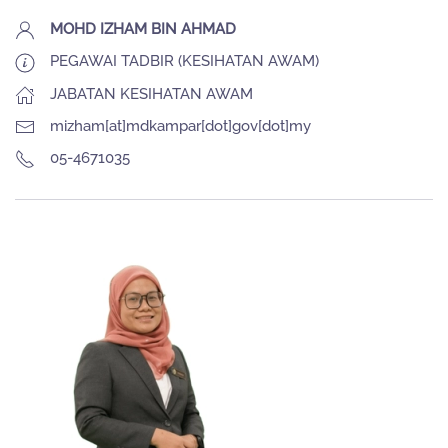
MOHD IZHAM BIN AHMAD
PEGAWAI TADBIR (KESIHATAN AWAM)
JABATAN KESIHATAN AWAM
mizham[at]mdkampar[dot]gov[dot]my
05-4671035