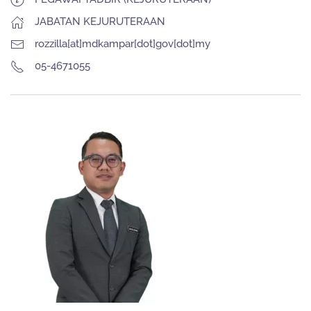
JABATAN KEJURUTERAAN
rozzilla[at]mdkampar[dot]gov[dot]my
05-4671055