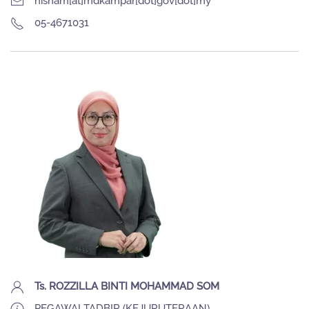
hisham[at]mdkampar[dot]gov[dot]my
05-4671031
Ts. ROZZILLA BINTI MOHAMMAD SOM
PEGAWAI TADBIR (KEJURUTERAAN)