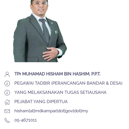
TPr MUHAMAD HISHAM BIN HASHIM, P.P.T.
PEGAWAI TADBIR (PERANCANGAN BANDAR & DESA)
YANG MELAKSANAKAN TUGAS SETIAUSAHA
PEJABAT YANG DIPERTUA
hisham[at]mdkampar[dot]gov[dot]my
05-4671011