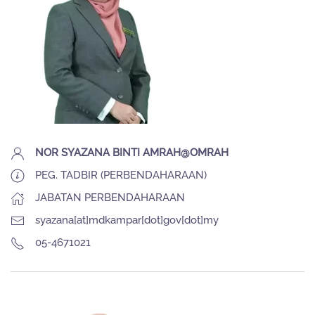
NOR SYAZANA BINTI AMRAH@OMRAH
PEG. TADBIR (PERBENDAHARAAN)
JABATAN PERBENDAHARAAN
syazana[at]mdkampar[dot]gov[dot]my
05-4671021