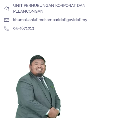
UNIT PERHUBUNGAN KORPORAT DAN
PELANCONGAN
khumaizah[at]mdkampar[dot]gov[dot]my
05-4671013