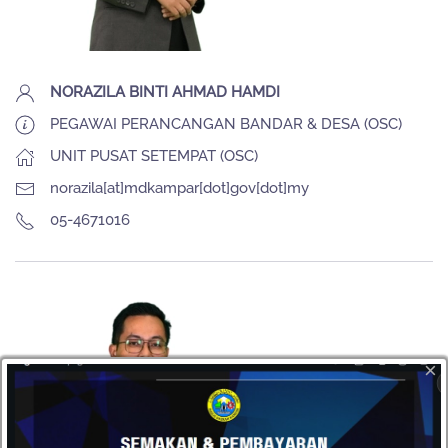
NORAZILA BINTI AHMAD HAMDI
PEGAWAI PERANCANGAN BANDAR & DESA (OSC)
UNIT PUSAT SETEMPAT (OSC)
norazila[at]mdkampar[dot]gov[dot]my
05-4671016
×