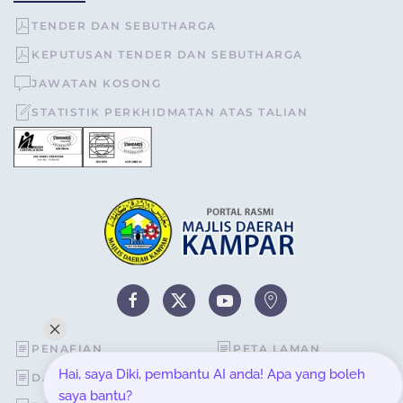
TENDER DAN SEBUTHARGA
KEPUTUSAN TENDER DAN SEBUTHARGA
JAWATAN KOSONG
STATISTIK PERKHIDMATAN ATAS TALIAN
PENAFIAN
PETA LAMAN
Hai, saya Diki, pembantu AI anda! Apa yang boleh
DASAR KESELAMATAN
STATISTIK PELAWAT
saya bantu?