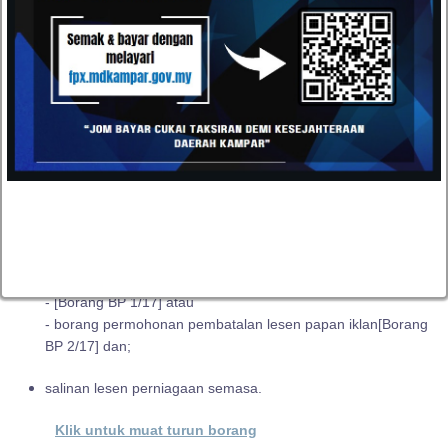
7.
Bayaran cagaran [premis / papan iklan] hendaklah di tuntut
dalam tempoh 14 hari bekerja selepas perniagaan di tutup / di
hentikan dengan mengisi borang saperti di pautan dan
mengemukakan bersama :-
salinan asal resit cagaran;
(jika hilang pemohon hendaklah mendapatkan surat akuan
bersumpah);
salinan kad pengenalan pelesen;
salinan muka surat pertama akaun bank;
borang permohonan pembatalan lesen premis perniagaan
- [Borang BP 1/17] atau
- borang permohonan pembatalan lesen papan iklan[Borang
BP 2/17] dan;
salinan lesen perniagaan semasa.
Klik untuk muat turun borang