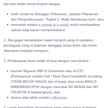
hari dari tarikh tamat tempoh dengan
hadir sendiri ke Bahagian Pelesenan, Jabatan Pelesenan
dan Penguatkuasaan, Tingkat 2, Majlis Bandaraya Ipoh; atau
mencetak melalui
e-semak & e-cetak
untuk mendapatkan
salinan bagi tujuan memperbaharui.
2. Jika gagal menjelaskan dalam tempoh yang di nyatakan,
perniagaan yang di jalankan dianggap tanpa lesen dan boleh
dikenakan tindakan kompaun.
3. Pembayaran lesen boleh di buat dengan cara berikut :
kaunter Bayaran MBI di Greentown atau di UTC
[Pembayaran melalui Cek / Bank Deraf hendaklah di palang
(TIDAK BOLEH NIAGA) dan di bayar atas nama MAJLIS
BANDARAYA IPOH dengan mencatat NO AKAUN dan NO
TELEFON di belakangnya]; atau
secara atas talian melalui
e-Bayaran
4. Lesen hendaklah dipamerkan pada setiap masa di tempat