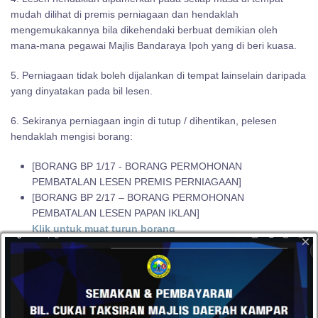
mudah dilihat di premis perniagaan dan hendaklah
mengemukakannya bila dikehendaki berbuat demikian oleh
mana-mana pegawai Majlis Bandaraya Ipoh yang di beri kuasa.
5. Perniagaan tidak boleh dijalankan di tempat lainselain daripada
yang dinyatakan pada bil lesen.
6. Sekiranya perniagaan ingin di tutup / dihentikan, pelesen
hendaklah mengisi borang:
[BORANG BP 1/17 - BORANG PERMOHONAN
PEMBATALAN LESEN PREMIS PERNIAGAAN]
[BORANG BP 2/17 – BORANG PERMOHONAN
PEMBATALAN LESEN PAPAN IKLAN]
Klik untuk muat turun borang
×
dalam tempoh 7 hari setelah perniagaan di tutup / dihentikan dan
mengemukakannya ke Bahagian Pelesenan, Tingkat 2, Majlis
Bandaraya Ipoh.