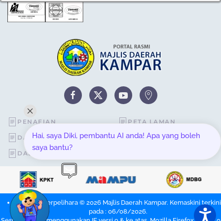
PENAFIAN
PETA LAMAN
Hai, saya Diki, pembantu AI anda! Apa yang boleh
DASAR KESELAMATAN
STATISTIK PELAWAT
saya bantu?
DASAR PRIVASI
SOALAN LAZIM
Hakcipta Terpelihara © 2026 Majlis Daerah Kampar. Kemaskini terkini
pada : 06/08/2026.
Sesuai dipapar menggunakan IE versi 9 & ke atas, Mozilla Firefox versi 6.0