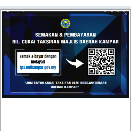
HUBUNGI
×
Datang dan kunjungi pejabat kami atau hantarkan e-mel
kepada kami pada bila-bila masa anda mahu. Kami terbuka
kepada semua cadangan daripada pelanggan kami.
Majlis Daerah Kampar, Kompleks Pentadbiran MD
Kampar, Jalan Iskandar, 31900 Kampar, Perak
05-4671020 / 05-4671030
05-4671040
urusetia[at]mdkampar[dot]gov[dot]my
TOPIK POPULAR
TENDER DAN SEBUTHARGA
KEPUTUSAN TENDER DAN SEBUTHARGA
JAWATAN KOSONG
STATISTIK PERKHIDMATAN ATAS TALIAN