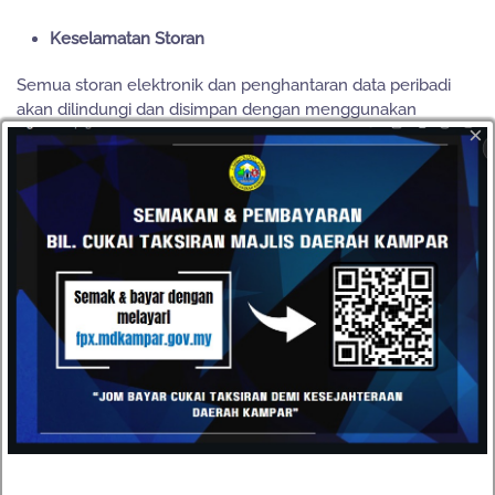
Keselamatan Storan
Semua storan elektronik dan penghantaran data peribadi
akan dilindungi dan disimpan dengan menggunakan
×
teknologi keselamatan yang sesuai.
HUBUNGI
Datang dan kunjungi pejabat kami atau hantarkan e-mel
kepada kami pada bila-bila masa anda mahu. Kami terbuka
kepada semua cadangan daripada pelanggan kami.
Majlis Daerah Kampar, Kompleks Pentadbiran MD
Kampar, Jalan Iskandar, 31900 Kampar, Perak
05-4671020 / 05-4671030
05-4671040
urusetia[at]mdkampar[dot]gov[dot]my
TOPIK POPULAR