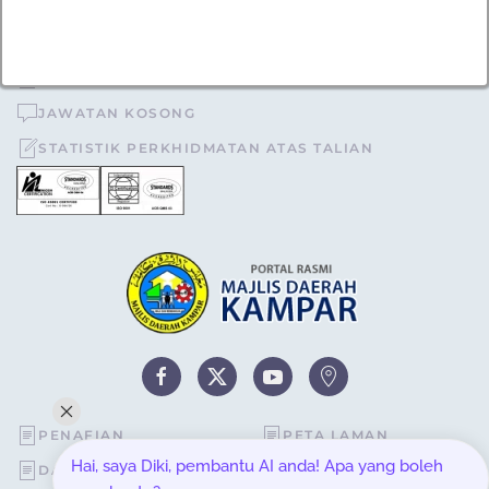
TENDER DAN SEBUTHARGA
KEPUTUSAN TENDER DAN SEBUTHARGA
JAWATAN KOSONG
STATISTIK PERKHIDMATAN ATAS TALIAN
PENAFIAN
PETA LAMAN
Hai, saya Diki, pembantu AI anda! Apa yang boleh
DASAR KESELAMATAN
STATISTIK PELAWAT